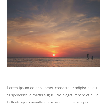
View
Larger
Image
Lorem ipsum dolor sit amet, consectetur adipiscing elit.
Suspendisse id mattis augue. Proin eget imperdiet nulla.
Pellentesque convallis dolor suscipit, ullamcorper